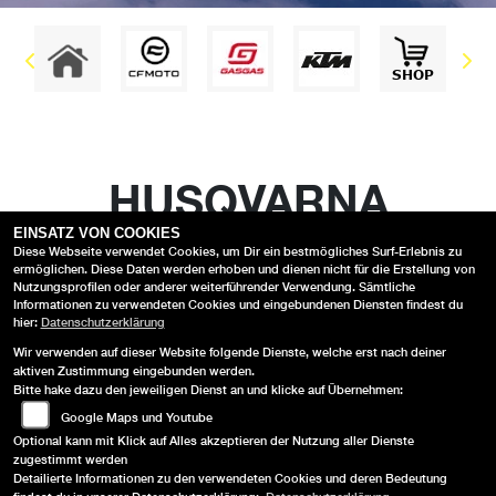
HUSQVARNA
EINSATZ VON COOKIES
Diese Webseite verwendet Cookies, um Dir ein bestmögliches Surf-Erlebnis zu
Keine Fahrzeuge vorhanden.
ermöglichen. Diese Daten werden erhoben und dienen nicht für die Erstellung von
Nutzungsprofilen oder anderer weiterführender Verwendung. Sämtliche
Informationen zu verwendeten Cookies und eingebundenen Diensten findest du
hier:
Datenschutzerklärung
Wir verwenden auf dieser Website folgende Dienste, welche erst nach deiner
aktiven Zustimmung eingebunden werden.
Bitte hake dazu den jeweiligen Dienst an und klicke auf Übernehmen:
AGB
Google Maps und Youtube
Optional kann mit Klick auf Alles akzeptieren der Nutzung aller Dienste
IMPRESSUM
zugestimmt werden
Detailierte Informationen zu den verwendeten Cookies und deren Bedeutung
DATENSCHUTZ