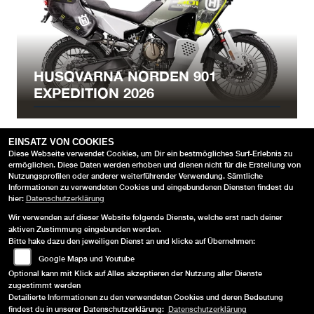
HUSQVARNA NORDEN 901
EXPEDITION 2026
EINSATZ VON COOKIES
Diese Webseite verwendet Cookies, um Dir ein bestmögliches Surf-Erlebnis zu
ermöglichen. Diese Daten werden erhoben und dienen nicht für die Erstellung von
Nutzungsprofilen oder anderer weiterführender Verwendung. Sämtliche
Informationen zu verwendeten Cookies und eingebundenen Diensten findest du
hier:
Datenschutzerklärung
Wir verwenden auf dieser Website folgende Dienste, welche erst nach deiner
aktiven Zustimmung eingebunden werden.
Bitte hake dazu den jeweiligen Dienst an und klicke auf Übernehmen:
AGB
Google Maps und Youtube
Optional kann mit Klick auf Alles akzeptieren der Nutzung aller Dienste
IMPRESSUM
zugestimmt werden
Detailierte Informationen zu den verwendeten Cookies und deren Bedeutung
DATENSCHUTZ
findest du in unserer Datenschutzerklärung:
Datenschutzerklärung